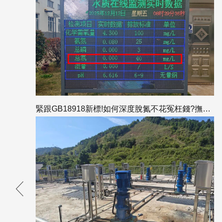
緊跟GB18918新標!如何深度脫氮不花冤枉錢?撫州項目總氮出水為0的答案全解析