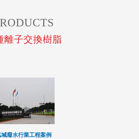
PRODUCTS
種離子交換樹脂
除
回收
氯堿廢水行業工程案例