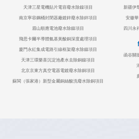
天津三星電機貼片電容廢水除鎳項目
新疆伊
南京寧容鋼桶封閉器廠鍍鋅廢水除鋅項目
安徽華
眉山順應電池廢水除鎳項目
四川永
飛思卡爾半導體氨基黃酸銅深度處理項目
廈門永紅集成電路引線框架廢水除鎳項目
函谷關
天津三環樂喜沉淀池產水去除銅鎳項目
北京京東方真空電器電鍍廢水除銅項目
蘇閩（張家港）新型金屬銅絲酸洗廢水除銅項目