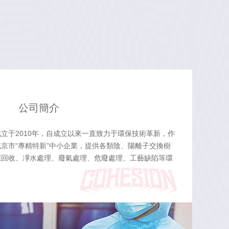
公司簡介
立于2010年，自成立以來一直致力于環保技術革新，作
京市“專精特新”中小企業，提供各類陰、陽離子交換樹
源回收、凈水處理、廢氣處理、危廢處理、工藝缺陷等環