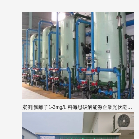
案例|氟離子1-3mg/L!科海思破解能源企業光伏廢水“達標”與“護膜”雙重挑戰