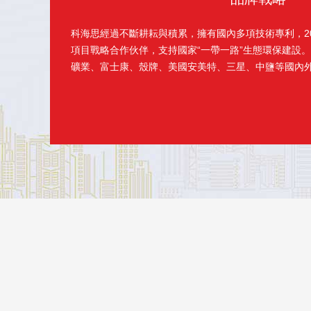
科海思經過不斷耕耘與積累，擁有國內多項技術專利，20
項目戰略合作伙伴，支持國家“一帶一路”生態環保建設。目
礦業、富士康、殼牌、美國安美特、三星、中鹽等國內外企