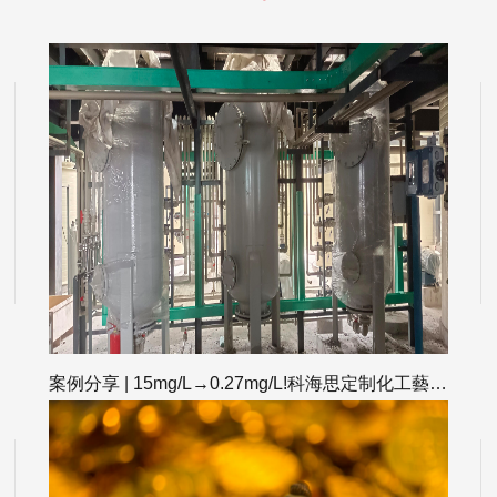
案例分享 | 15mg/L→0.27mg/L!科海思定制化工藝靶向破解鋰液除雜深度痛點