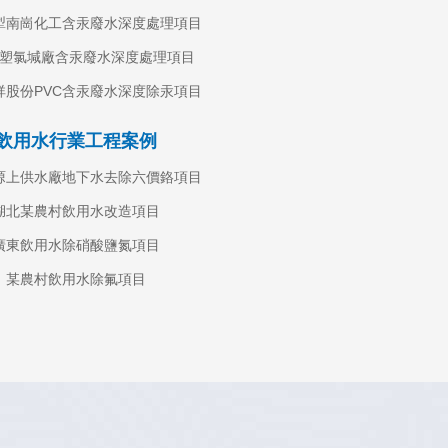
犁南崗化工含汞廢水深度處理項目
塑氯堿廠含汞廢水深度處理項目
除磷離
祥股份PVC含汞廢水深度除汞項目
飲用水行業工程案例
大
塬上供水廠地下水去除六價鉻項目
湖北某農村飲用水改造項目
廣東飲用水除硝酸鹽氮項目
某農村飲用水除氟項目