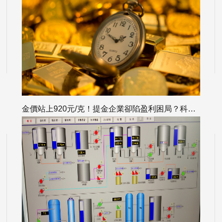
金價站上920元/克！提金企業卻陷盈利困局？科海思實力破解黃金回收難題