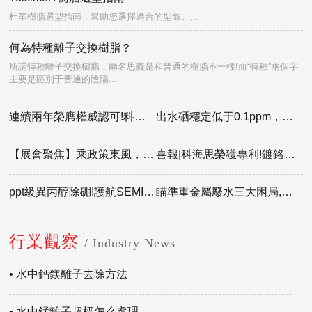
杜笙樹脂選型指南，幫助您選擇適合的型號。...
何為特種離子交換樹脂？
所謂特種離子交換樹脂，顧名思義是和普通的樹脂不一樣!而“特種”兩個字
主要是區別于普通的陰陽...
連續兩年榮膺權威認可!科海思以人才為核，再獲智聯招聘“年度優選雇主”殊榮
出水硒穩定低于0.1ppm，破解污酸提錸硒干擾!科海思樹脂新工藝升級完善
【展會聚焦】乘政策東風，創高值效益!科海思污酸提錸工藝亮相民營經濟高質量發展大會
喜報|科海思榮獲專利!鍍鉻槽液鉻酸凈化裝置，賦能企業合規降本增效
ppt級異丙醇除硼!護航SEMI G5級濕電子化學品標準
瞄準重金屬廢水三大困局,科海思0.01ppm工藝實現深度去除與資源化回收
行業觀察
/ Industry News
• 水中鈣鎂離子去除方法
• 水中錳離子超標怎么處理