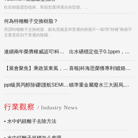
杜笙樹脂選型指南，幫助您選擇適合的型號。...
何為特種離子交換樹脂？
所謂特種離子交換樹脂，顧名思義是和普通的樹脂不一樣!而“特種”兩個字
主要是區別于普通的陰陽...
連續兩年榮膺權威認可!科海思以人才為核，再獲智聯招聘“年度優選雇主”殊榮
出水硒穩定低于0.1ppm，破解污酸提錸硒干擾!科海思樹脂新工藝升級完善
【展會聚焦】乘政策東風，創高值效益!科海思污酸提錸工藝亮相民營經濟高質量發展大會
喜報|科海思榮獲專利!鍍鉻槽液鉻酸凈化裝置，賦能企業合規降本增效
ppt級異丙醇除硼!護航SEMI G5級濕電子化學品標準
瞄準重金屬廢水三大困局,科海思0.01ppm工藝實現深度去除與資源化回收
行業觀察
/ Industry News
• 水中鈣鎂離子去除方法
• 水中錳離子超標怎么處理