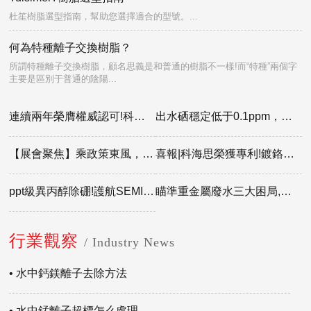
杜笙樹脂選型指南，幫助您選擇適合的型號。...
何為特種離子交換樹脂？
所謂特種離子交換樹脂，顧名思義是和普通的樹脂不一樣!而“特種”兩個字
主要是區別于普通的陰陽...
連續兩年榮膺權威認可!科海思以人才為核，再獲智聯招聘“年度優選雇主”殊榮
出水硒穩定低于0.1ppm，破解污酸提錸硒干擾!科海思樹脂新工藝升級完善
【展會聚焦】乘政策東風，創高值效益!科海思污酸提錸工藝亮相民營經濟高質量發展大會
喜報|科海思榮獲專利!鍍鉻槽液鉻酸凈化裝置，賦能企業合規降本增效
ppt級異丙醇除硼!護航SEMI G5級濕電子化學品標準
瞄準重金屬廢水三大困局,科海思0.01ppm工藝實現深度去除與資源化回收
行業觀察
/ Industry News
• 水中鈣鎂離子去除方法
• 水中錳離子超標怎么處理