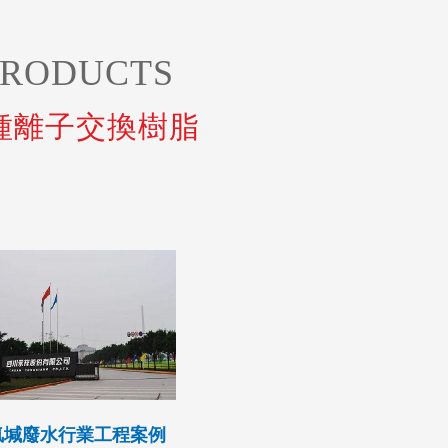
PRODUCTS
種離子交換樹脂
除
回收
氯堿廢水行業工程案例