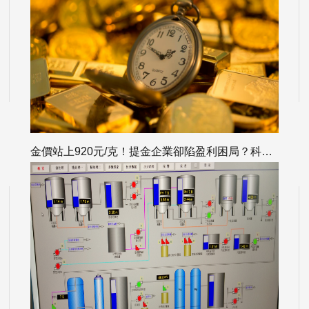
金價站上920元/克！提金企業卻陷盈利困局？科海思實力破解黃金回收難題