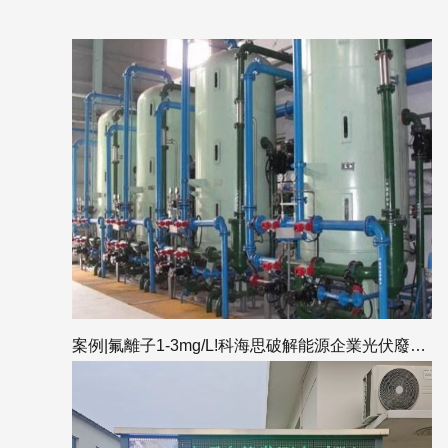
案例|氟離子1-3mg/L!科海思破解能源企業光伏廢水“達標”與“護膜”雙重挑戰