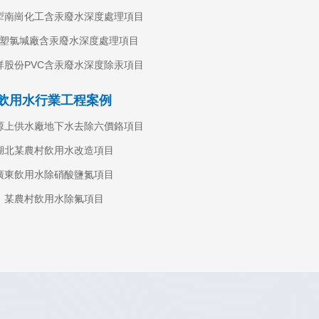
犁南崗化工含汞廢水深度處理項目
塑氯堿廠含汞廢水深度處理項目
除磷離
祥股份PVC含汞廢水深度除汞項目
飲用水行業工程案例
大
塬上供水廠地下水去除六價鉻項目
湖北某農村飲用水改造項目
廣東飲用水除硝酸鹽氮項目
某農村飲用水除氟項目