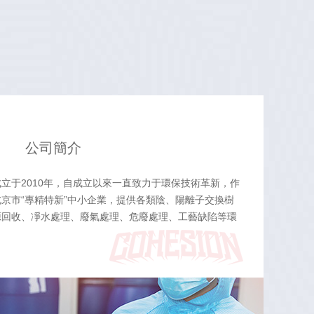
公司簡介
立于2010年，自成立以來一直致力于環保技術革新，作
京市“專精特新”中小企業，提供各類陰、陽離子交換樹
源回收、凈水處理、廢氣處理、危廢處理、工藝缺陷等環