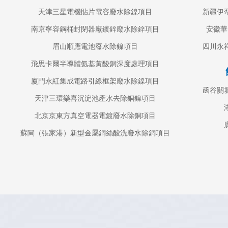
天津三星電機貼片電容廢水除鎳項目
新疆伊
南京寧容鋼桶封閉器廠鍍鋅廢水除鋅項目
安徽華
眉山順應電池廢水除鎳項目
四川永
飛思卡爾半導體氨基黃酸銅深度處理項目
廈門永紅集成電路引線框架廢水除鎳項目
函谷關
天津三環樂喜沉淀池產水去除銅鎳項目
北京京東方真空電器電鍍廢水除銅項目
蘇閩（張家港）新型金屬銅絲酸洗廢水除銅項目