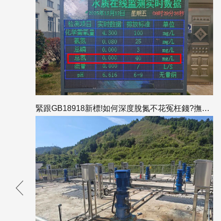
緊跟GB18918新標!如何深度脫氮不花冤枉錢?撫州項目總氮出水為0的答案全解析