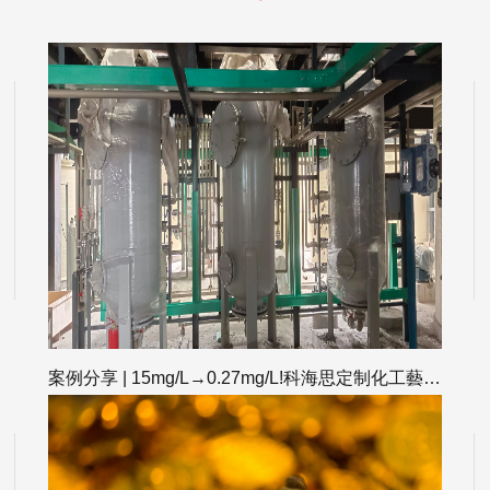
案例分享 | 15mg/L→0.27mg/L!科海思定制化工藝靶向破解鋰液除雜深度痛點