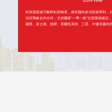
科海思經過不斷耕耘與積累，擁有國內多項技術專利，20
項目戰略合作伙伴，支持國家“一帶一路”生態環保建設。目
礦業、富士康、殼牌、美國安美特、三星、中鹽等國內外企