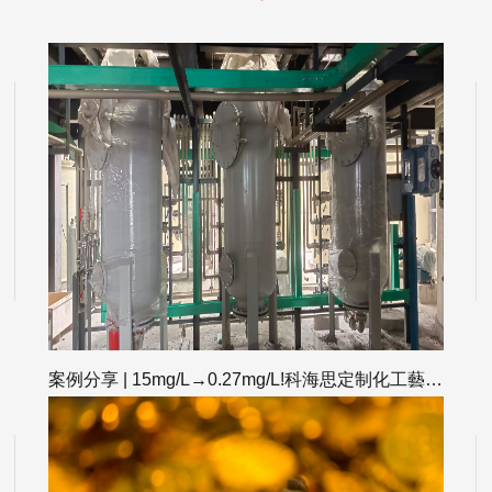
案例分享 | 15mg/L→0.27mg/L!科海思定制化工藝靶向破解鋰液除雜深度痛點