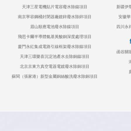
天津三星電機貼片電容廢水除鎳項目
新疆伊
南京寧容鋼桶封閉器廠鍍鋅廢水除鋅項目
安徽華
眉山順應電池廢水除鎳項目
四川永
飛思卡爾半導體氨基黃酸銅深度處理項目
廈門永紅集成電路引線框架廢水除鎳項目
函谷關
天津三環樂喜沉淀池產水去除銅鎳項目
北京京東方真空電器電鍍廢水除銅項目
蘇閩（張家港）新型金屬銅絲酸洗廢水除銅項目