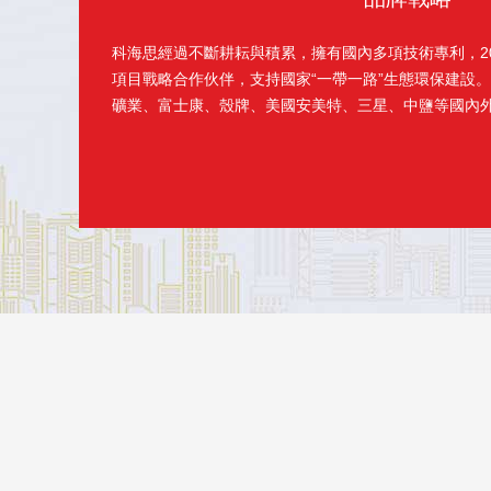
科海思經過不斷耕耘與積累，擁有國內多項技術專利，20
項目戰略合作伙伴，支持國家“一帶一路”生態環保建設。目
礦業、富士康、殼牌、美國安美特、三星、中鹽等國內外企