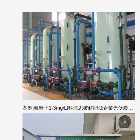
案例|氟離子1-3mg/L!科海思破解能源企業光伏廢水“達標”與“護膜”雙重挑戰