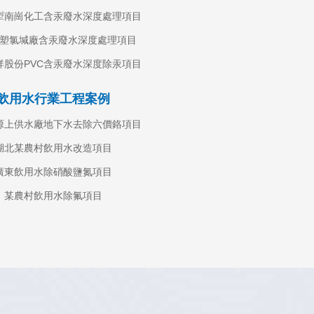
犁南崗化工含汞廢水深度處理項目
塑氯堿廠含汞廢水深度處理項目
除磷離
祥股份PVC含汞廢水深度除汞項目
飲用水行業工程案例
大
塬上供水廠地下水去除六價鉻項目
湖北某農村飲用水改造項目
廣東飲用水除硝酸鹽氮項目
某農村飲用水除氟項目