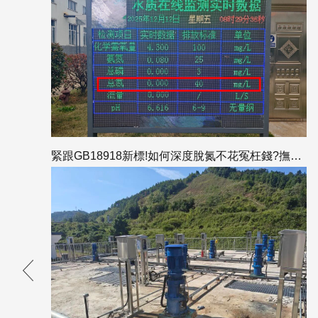
緊跟GB18918新標!如何深度脫氮不花冤枉錢?撫州項目總氮出水為0的答案全解析