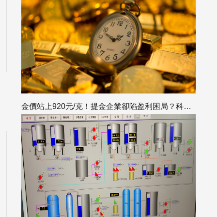
金價站上920元/克！提金企業卻陷盈利困局？科海思實力破解黃金回收難題