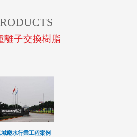
PRODUCTS
種離子交換樹脂
除
回收
氯堿廢水行業工程案例